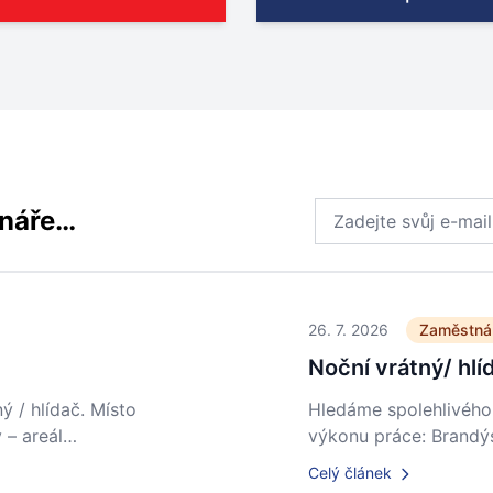
Email address
ináře…
26. 7. 2026
Zaměstná
Noční vrátný/ hlí
ý / hlídač. Místo
Hledáme spolehlivého 
 – areál…
výkonu práce: Brandýs
Celý článek