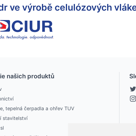
dr ve výrobě celulózových vlák
ie našich produktů
Sl
v
nictví
ce, tepelná čerpadla a ohřev TUV
í stavitelství
sl