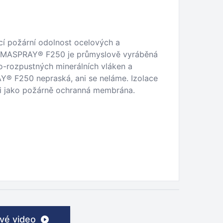
cí požární odolnost ocelových a
ROMASPRAY® F250 je průmyslově vyráběná
-rozpustných minerálních vláken a
® F250 nepraská, ani se neláme. Izolace
 či jako požárně ochranná membrána.
vé video