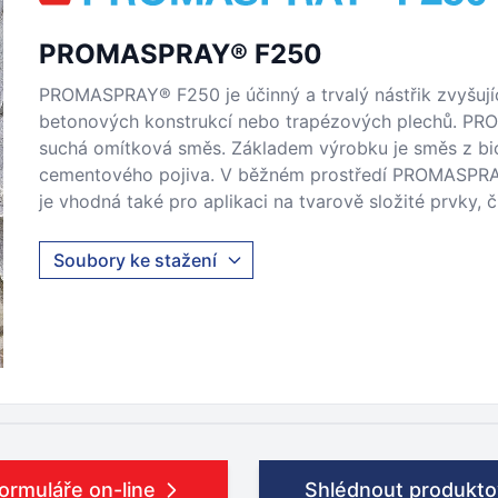
PROMASPRAY® F250
PROMASPRAY® F250 je účinný a trvalý nástřik zvyšují
betonových konstrukcí nebo trapézových plechů. P
suchá omítková směs. Základem výrobku je směs z bio
cementového pojiva. V běžném prostředí PROMASPRAY
je vhodná také pro aplikaci na tvarově složité prvky,
Soubory ke stažení
formuláře on-line
Shlédnout produkto