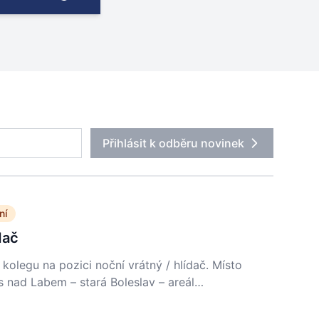
Přihlásit k odběru novinek
ní
dač
kolegu na pozici noční vrátný / hlídač. Místo
 nad Labem – stará Boleslav – areál…