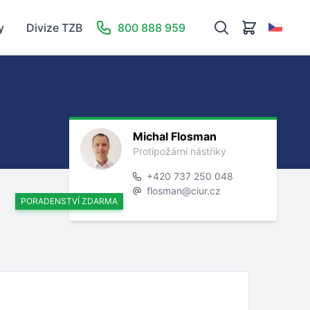
y
Divize TZB
800 888 959
Michal Flosman
Protipožární nástřiky
+420 737 250 048
flosman@ciur.cz
PORADENSTVÍ ZDARMA