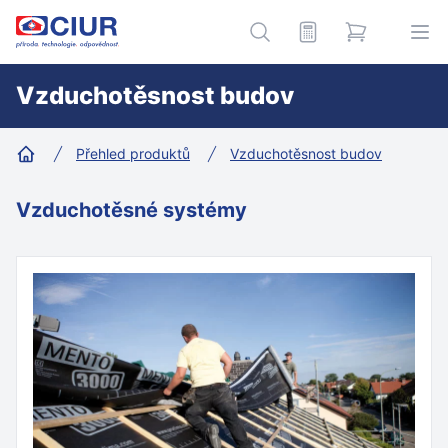
CIUR a.s.
Kalkulace
e-shop
Hledání
Ote
Vzduchotěsnost budov
Přehled produktů
Vzduchotěsnost budov
Home
Vzduchotěsné systémy