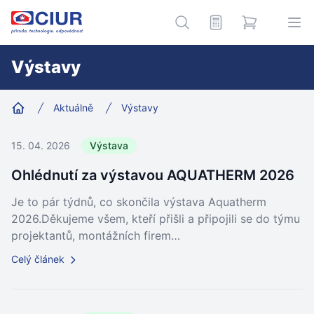
CIUR a.s.
Kalkulace
e-shop
Hledání
Ote
Výstavy
Aktuálně
Výstavy
Home
15. 04. 2026
Výstava
Ohlédnutí za výstavou AQUATHERM 2026
Je to pár týdnů, co skončila výstava Aquatherm
2026.Děkujeme všem, kteří přišli a připojili se do týmu
projektantů, montážních firem…
Celý článek