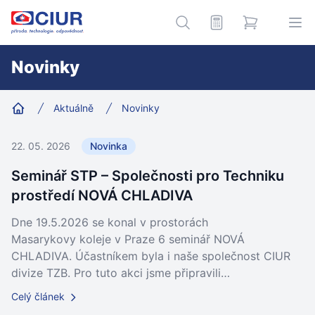
CIUR a.s.
Kalkulace
e-shop
Hledání
Ote
Novinky
Aktuálně
Novinky
Home
22. 05. 2026
Novinka
Seminář STP – Společnosti pro Techniku
prostředí NOVÁ CHLADIVA
Dne 19.5.2026 se konal v prostorách
Masarykovy koleje v Praze 6 seminář NOVÁ
CHLADIVA. Účastníkem byla i naše společnost CIUR
divize TZB. Pro tuto akci jsme připravili…
Celý článek