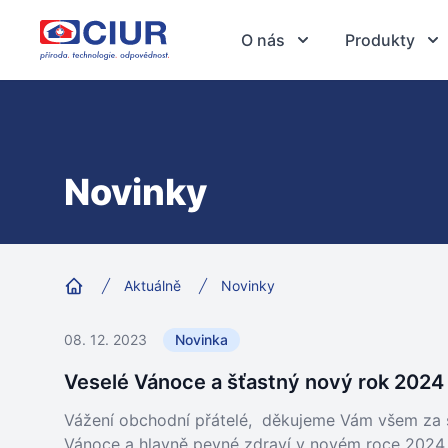
CIUR a.s.
O nás
Produkty
Novinky
Aktuálně
Novinky
Home
08. 12. 2023
Novinka
Veselé Vánoce a šťastný nový rok 2024
Vážení obchodní přátelé, děkujeme Vám všem za 
Vánoce a hlavně pevné zdraví v novém roce 2024