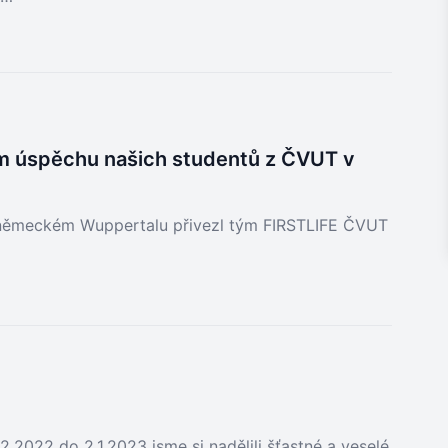
ním úspěchu našich studentů z ČVUT v
 německém Wuppertalu přivezl tým FIRSTLIFE ČVUT
2022 do 2.1.2023 jsme si nadělili šťastné a veselé