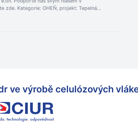
ti e.on. Podpořte nás svým hlasem v
e zde. Kategorie: OHEŇ, projekt: Tepelná…
dr ve výrobě celulózových vlák