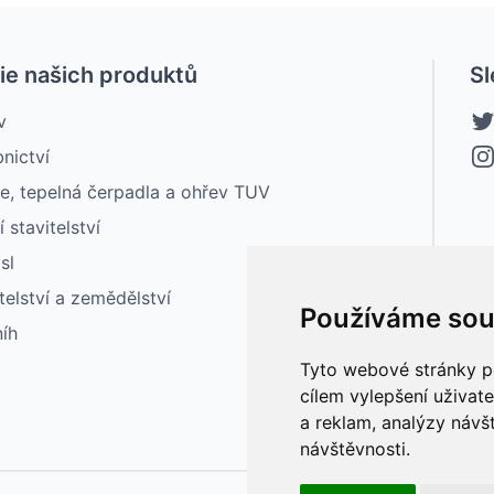
ie našich produktů
Sl
v
nictví
ce, tepelná čerpadla a ohřev TUV
í stavitelství
sl
elství a zemědělství
Používáme sou
níh
Tyto webové stránky po
cílem vylepšení uživat
a reklam, analýzy návš
návštěvnosti.