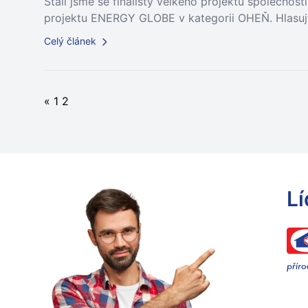
Stali jsme se finalisty velkého projektu společnos
projektu ENERGY GLOBE v kategorii OHEŇ. Hlasujt
Celý článek
«
1
2
Lí