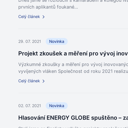
Dnes jsme se rozloučili s kamarádem a kolegou Iv
prvních aplikantů foukané…
Celý článek
29. 07. 2021
Novinka
Projekt zkoušek a měření pro vývoj in
Výzkumné zkoušky a měření pro vývoj inovovaný
vyvíjených vláken Společnost od roku 2021 realizu
Celý článek
02. 07. 2021
Novinka
Hlasování ENERGY GLOBE spuštěno – za