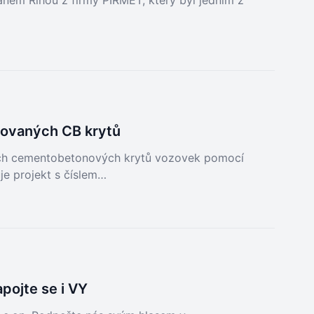
anem Říhou z firmy PIRMET, který byl jedním z
ovovaných CB krytů
ch cementobetonových krytů vozovek pomocí
je projekt s číslem…
pojte se i VY