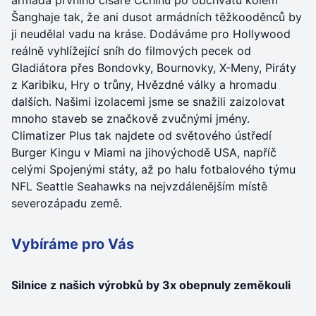
armáda prvního císaře Čchinů po obchvatu kolem
Šanghaje tak, že ani dusot armádních těžkooděnců by
ji neudělal vadu na kráse. Dodáváme pro Hollywood
reálně vyhlížející sníh do filmových pecek od
Gladiátora přes Bondovky, Bournovky, X-Meny, Piráty
z Karibiku, Hry o trůny, Hvězdné války a hromadu
dalších. Našimi izolacemi jsme se snažili zaizolovat
mnoho staveb se značkově zvučnými jmény.
Climatizer Plus tak najdete od světového ústředí
Burger Kingu v Miami na jihovýchodě USA, napříč
celými Spojenými státy, až po halu fotbalového týmu
NFL Seattle Seahawks na nejvzdálenějším místě
severozápadu země.
Vybíráme pro Vás
Silnice z našich výrobků by 3x obepnuly zeměkouli