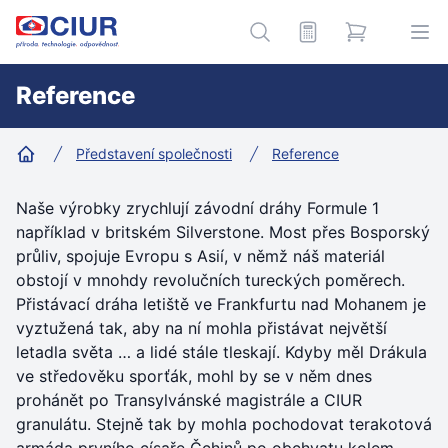
CIUR a.s.
Kalkulace
e-shop
Hledání
Ote
Reference
Představení společnosti
Reference
Home
Naše výrobky zrychlují závodní dráhy Formule 1
například v britském Silverstone. Most přes Bosporský
průliv, spojuje Evropu s Asií, v němž náš materiál
obstojí v mnohdy revolučních tureckých poměrech.
Přistávací dráha letiště ve Frankfurtu nad Mohanem je
vyztužená tak, aby na ní mohla přistávat největší
letadla světa … a lidé stále tleskají. Kdyby měl Drákula
ve středověku sporťák, mohl by se v něm dnes
prohánět po Transylvánské magistrále a CIUR
granulátu. Stejně tak by mohla pochodovat terakotová