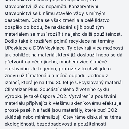
stavebnictví již od nepaměti. Konzervativní
stavebnictví se k němu stavělo vždy s mírným
despektem. Doba se však změnila a celé lidstvo
dospělo do bodu, že nakládání s již použitým
materiálem se musí rozšířit na jeho další použitelnost.
Došlo také k rozšíření pojmů recyklace na termíny
UPcyklace a DOWNcyklace. Ty otevírají více možností
jak pohlížet na materiál, který již dosloužil nebo se dá
přetvořit na něco jiného, mnohem více či méně
efektivního. Je to jedno, protože v tu chvíli jde o
znovu užití materiálu a méně odpadu. Jednou z
izolací, která je na trhu 30 let je UPcyklovaný materiál
Climatizer Plus. Součástí celého životního cyklu
výrobku je také úspora CO2. Vytváření a používání
materiálu připívající k většímu skleníkovému efektu je
prostě pasé. Na řadě jsou materiály, které buď CO2
ukládají nebo minimalizují. Otevíráme diskusi na téma
ekologičnosti, bezodpadovosti a použitelnosti