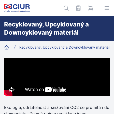
CIUR a.s.
Kalkulace
e-shop
Hledání
Ote
Recyklovaný, Upcyklovaný a
Downcyklovaný materiál
Recyklovaný, Upcyklovaný a Downcyklovaný materiál
Home
Ekologie, udržitelnost a snižování CO2 se promítá i do
stavebnictví. Známý pojem recyklace je ve